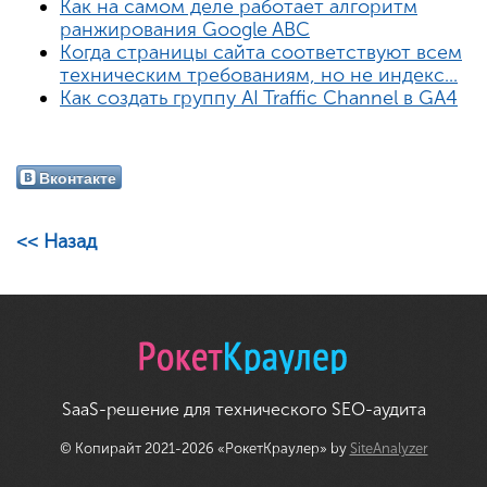
Как на самом деле работает алгоритм
ранжирования Google ABC
Когда страницы сайта соответствуют всем
техническим требованиям, но не индекс...
Как создать группу AI Traffic Channel в GA4
Вконтакте
<< Назад
SaaS-решение для технического SEO-аудита
© Копирайт 2021-2026 «РокетКраулер» by
SiteAnalyzer