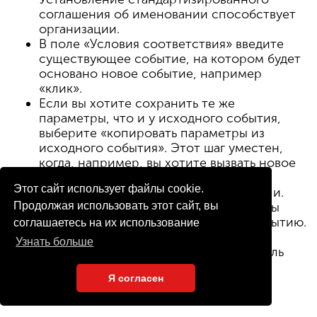
соглашения об именовании способствует
организации.
В поле «Условия соответствия» введите
существующее событие, на котором будет
основано новое событие, например
«клик».
Если вы хотите сохранить те же
параметры, что и у исходного события,
выберите «копировать параметры из
исходного события». Этот шаг уместен,
когда, например, вы хотите вызвать новое
событие по клику, и у вас уже есть
Этот сайт использует файлы cookie.
событие, настроенное для той же цели.
Продолжая использовать этот сайт, вы
Укажите любые изменения, которые вы
собираетесь применить к новому событию.
соглашаетесь на их использование
Например, если вы планируете
Узнать больше
отслеживать случаи, когда пользователь
нажимает и затем выполняет другое
Я согласен
действие, то именно здесь вы можете
реализовать такие изменения.