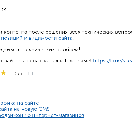
лки
м контента после решения всех технических вопро
 позиций и видимости сайта
!
одным от технических проблем!
ывайтесь на наш канал в Телеграме!
https://t.me/sit
★★
★★
★★
5
/5
1
рафика на сайте
сайта на новую CMS
продвижению интернет-магазинов