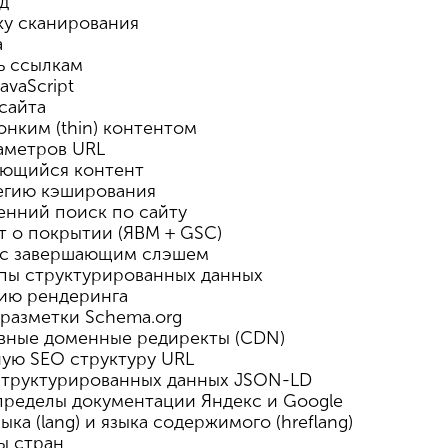
д
ку сканирования
а
ь ссылкам
avaScript
сайта
онким (thin) контентом
раметров URL
ующийся контент
егию кэширования
енний поиск по сайту
т о покрытии (ЯВМ + GSC)
ы с завершающим слэшем
ипы структурированных данных
цию рендеринга
 разметки Schema.org
ивные доменные редиректы (CDN)
ную SEO структуру URL
структурированных данных JSON-LD
 пределы документации Яндекс и Google
ыка (lang) и языка содержимого (hreflang)
ды стран