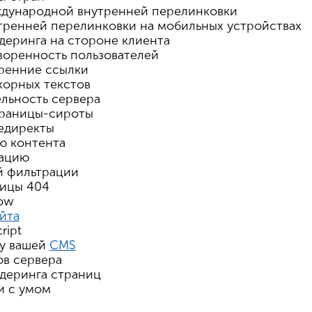
ждународной внутренней перелинковки
утренней перелинковки на мобильных устройствах
деринга на стороне клиента
творенность пользователей
тренние ссылки
корных текстов
ельность сервера
страницы-сироты
редиректы
ю контента
нацию
й фильтрации
ницы 404
low
айта
ript
ту вашей
CMS
ов сервера
ндеринга страниц
и с умом